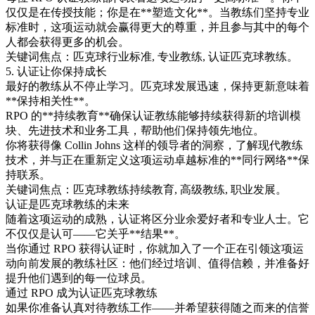
仅仅是在传授技能；你是在**塑造文化**。当教练们坚持专业
标准时，这项运动就会赢得更大的尊重，并且参与其中的每个
人都会获得更多的机会。
关键词焦点：匹克球行业标准, 专业教练, 认证匹克球教练。
5. 认证让你保持成长
最好的教练从不停止学习。匹克球发展迅速，保持更新意味着
**保持相关性**。
RPO 的**持续教育**确保认证教练能够持续获得新的培训模
块、先进技术和业务工具，帮助他们保持领先地位。
你将获得像 Collin Johns 这样的领导者的洞察，了解现代教练
技术，并与正在重新定义这项运动卓越标准的**同行网络**保
持联系。
关键词焦点：匹克球教练持续教育, 高级教练, 职业发展。
认证是匹克球教练的未来
随着这项运动的成熟，认证将区分业余爱好者和专业人士。它
不仅仅是认可——它关乎**结果**。
当你通过 RPO 获得认证时，你就加入了一个正在引领这项运
动向前发展的教练社区：他们经过培训、值得信赖，并准备好
提升他们遇到的每一位球员。
通过 RPO 成为认证匹克球教练
如果你准备认真对待教练工作——并希望获得随之而来的信誉