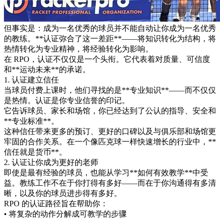
但事实是：成为一名优秀的球员并不能自动让你成为一名优秀
的教练。**认证弥合了这一差距**——将知识转化为结构，将
热情转化为专业精神，将经验转化为影响。
在 RPO，认证不仅仅是一个头衔。它代表着对质量、可信度
和**运动未来**的承诺。
1. 认证建立信任
当球员付费上课时，他们寻找的是**专业知识**——而不仅仅
是热情。认证是你专业信誉的印记。
它告诉球员、家长和场馆，你已经达到了公认的指导、安全和
**专业标准**。
这种信任带来更多的预订、更好的口碑以及与俱乐部和场馆更
牢固的合作关系。在一个像匹克球一样快速增长的行业中，**
信任就是货币**。
2. 认证让你成为更好的老师
即使是最有经验的球员，也能从学习**如何有效教学**中受
益。教练工作不在于你打得有多好——而在于你沟通得有多清
晰，以及你的球员进步得有多好。
RPO 的认证路径旨在帮助你：
• 将复杂的动作分解成可教学的步骤