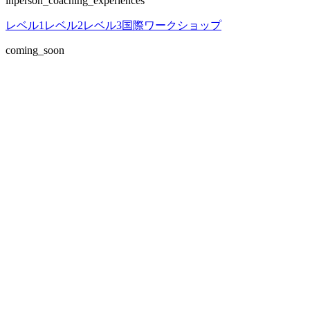
inperson_coaching_experiences
レベル1
レベル2
レベル3
国際ワークショップ
coming_soon